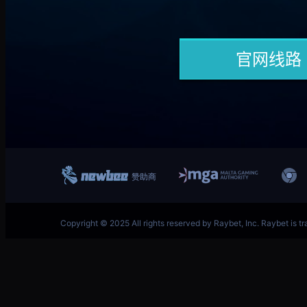
跳
首页–雷竞技手机版-中国英雄联盟(LOL)S15预测决赛
至
内