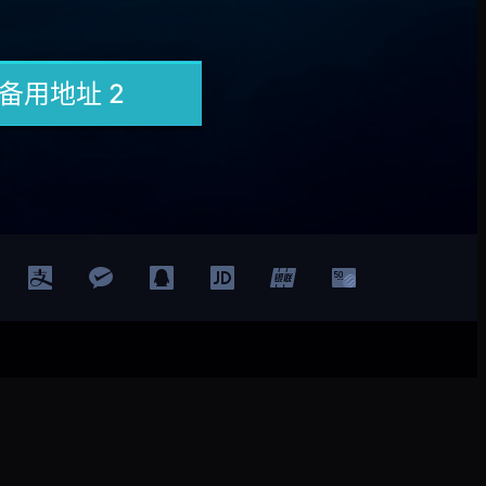
登录
注册