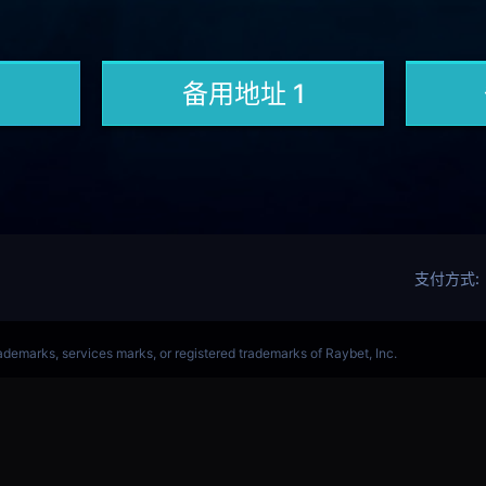
|注册电竞及体育赛事竞猜