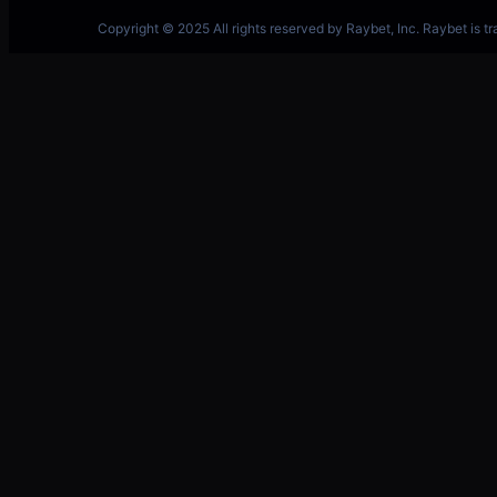
跳
首页–雷竞技手机版-中国英雄联盟(LOL)S15预测决赛
至
内
容
raybet最佳电
·
雷竞技
2025 年 5 月 5 日