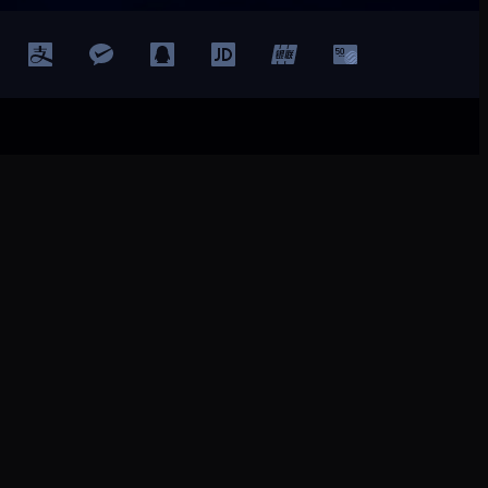
登录
注册