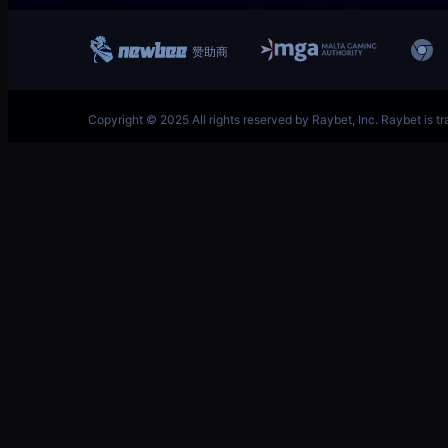
跳
首页–雷竞技手机版-中国英雄联盟(LOL)S15预测决赛
至
内
容
英雄联盟玩赌注