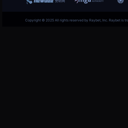
跳
首页–雷竞技手机版-中国英雄联盟(LOL)S15预测决赛
至
内
容
英雄联盟投注网址_
官网