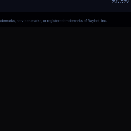
|注册电竞及体育赛事竞猜
csgo赛事竞猜网