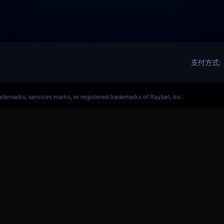
|注册电竞及体育赛事竞猜