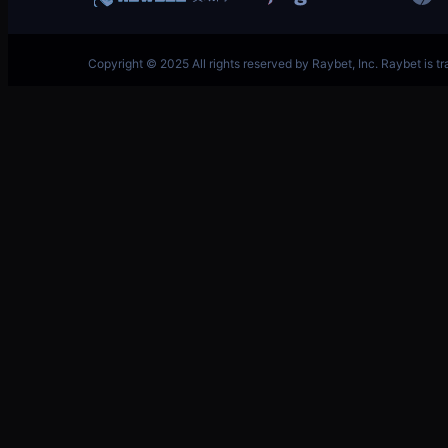
跳
首页–雷竞技手机版-中国英雄联盟(LOL)S15预测决赛
至
内
容
lpl比赛在哪里投
·
雷竞技
2024 年 9 月 3 日