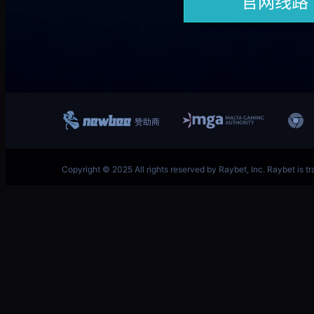
跳
首页–雷竞技手机版-中国英雄联盟(LOL)S15预测决赛
至
内
容