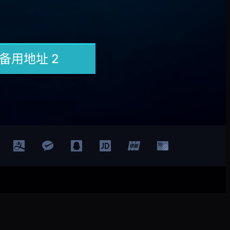
登录
注册