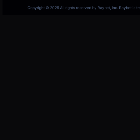
跳
首页–雷竞技手机版-中国英雄联盟(LOL)S15预测决赛
至
内
容
雷竞技raybet
赛电竞赛事竞猜