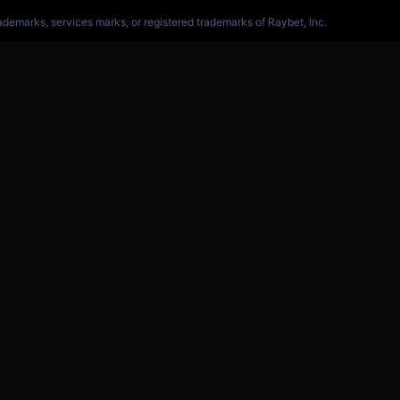
|注册电竞及体育赛事竞猜
·(中国)官方网站_S