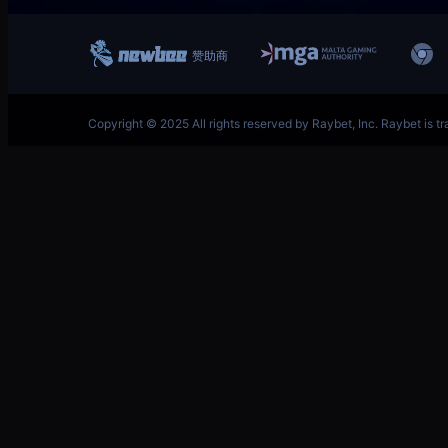
跳
首页–雷竞技手机版-中国英雄联盟(LOL)S15预测决赛
至
内
容
lol比赛哪里可