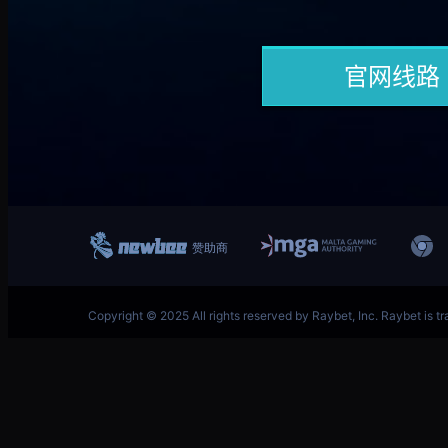
跳
首页–雷竞技手机版-中国英雄联盟(LOL)S15预测决赛
至
内