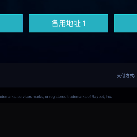
|注册电竞及体育赛事竞猜