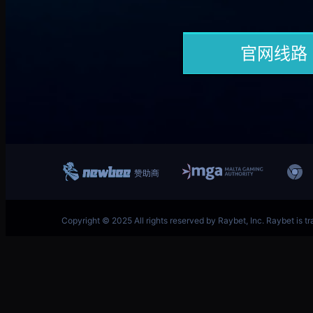
跳
首页–雷竞技手机版-中国英雄联盟(LOL)S15预测决赛
至
内