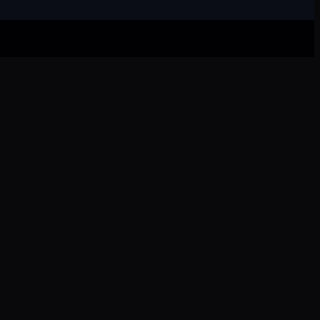
登录
注册