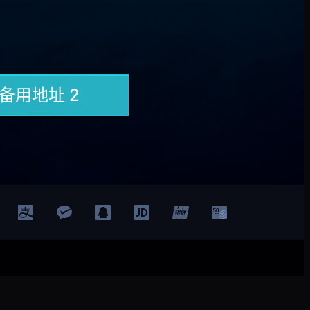
登录
注册