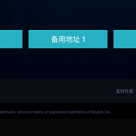
|注册电竞及体育赛事竞猜