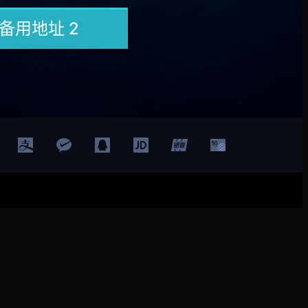
登录
注册