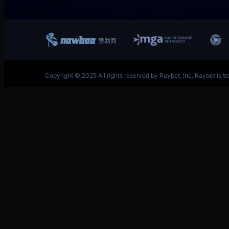
跳
首页–雷竞技手机版-中国英雄联盟(LOL)S15预测决赛
至
内
容
雷竞技网站_雷竞