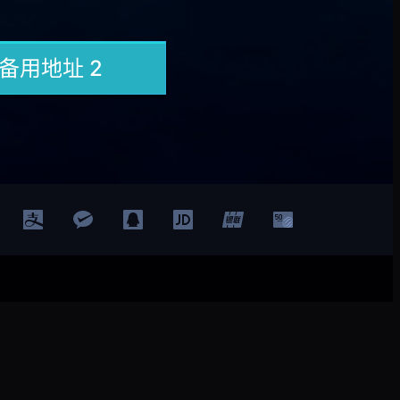
登录
注册