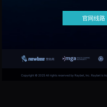
跳
首页–雷竞技手机版-中国英雄联盟(LOL)S15预测决赛
至
内