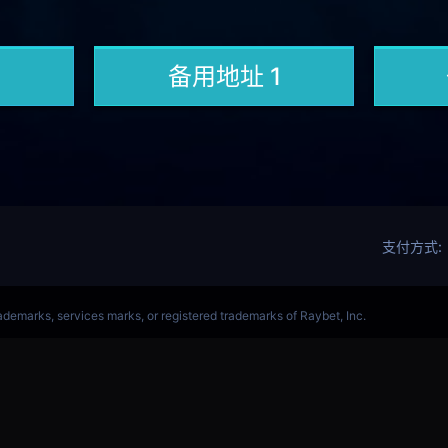
|注册电竞及体育赛事竞猜