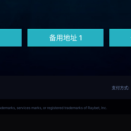
|注册电竞及体育赛事竞猜