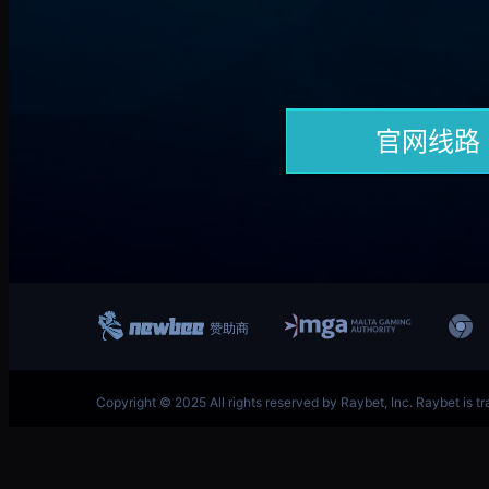
跳
首页–雷竞技手机版-中国英雄联盟(LOL)S15预测决赛
至