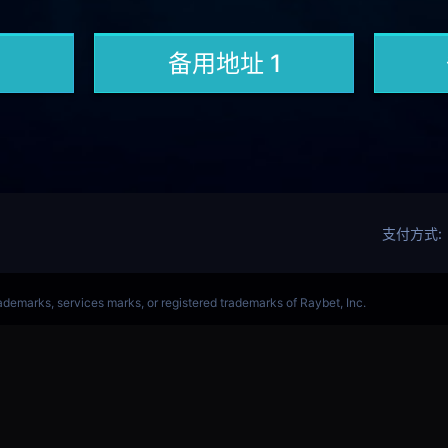
|注册电竞及体育赛事竞猜